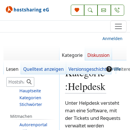
Anmelden
Kategorie
Diskussion
Lesen
Quelltext anzeigen
Versionsgeschichte
Weiter
Kategorie
Hilfe
S
:
Helpdesk
u
Hauptseite
c
Kategorien
h
Zur
Zur
Unter Helpdesk versteht
Stichwörter
e
Navigation
Suche
man eine Software, mit
Mitmachen
springen
springen
der Tickets und Requests
Autorenportal
verwaltet werden