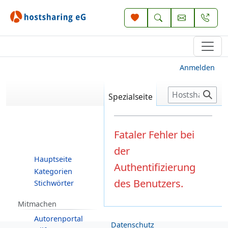
Anmelden
S
Spezialseite
u
c
h
Zur
Zur
Fataler Fehler bei
e
Navigation
Suche
der
springen
springen
Hauptseite
Authentifizierung
Kategorien
des Benutzers.
Stichwörter
Mitmachen
Autorenportal
Datenschutz