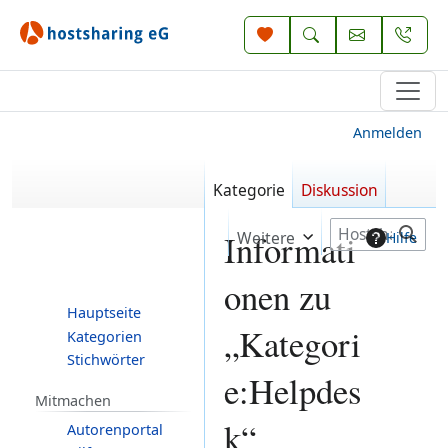
Anmelden
Kategorie
Diskussion
S
Weitere
Informati
Hilfe
u
c
onen zu
h
Hauptseite
e
„Kategori
Kategorien
Stichwörter
e:Helpdes
Mitmachen
k“
Autorenportal