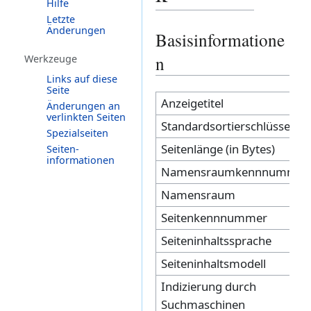
Hilfe
Letzte
Änderungen
Zur
Zur
Basisinformatione
Navigation
Suche
n
Werkzeuge
springen
springen
Links auf diese
Seite
Anzeigetitel
Änderungen an
verlinkten Seiten
Standardsortierschlüssel
Spezialseiten
Seitenlänge (in Bytes)
Seiten­­
informationen
Namensraumkennnummer
Namensraum
Seitenkennnummer
Seiteninhaltssprache
Seiteninhaltsmodell
Indizierung durch
Suchmaschinen