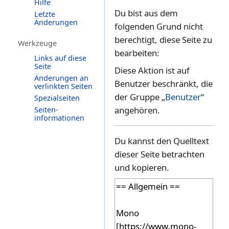
Hilfe
Zur
Zur
Du bist aus dem
Letzte
Änderungen
Navigation
Suche
folgenden Grund nicht
springen
springen
berechtigt, diese Seite zu
Werkzeuge
bearbeiten:
Links auf diese
Seite
Diese Aktion ist auf
Änderungen an
Benutzer beschränkt, die
verlinkten Seiten
der Gruppe „
Benutzer
“
Spezialseiten
angehören.
Seiten­­
informationen
Du kannst den Quelltext
dieser Seite betrachten
und kopieren.