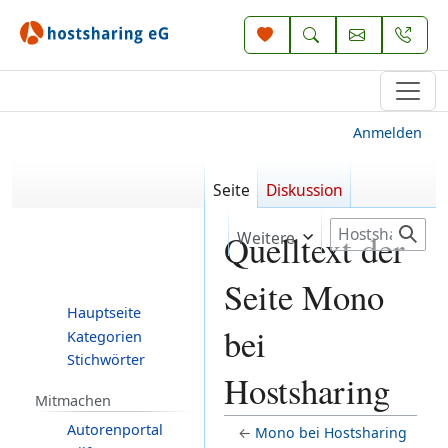
Anmelden
Seite
Diskussion
S
Weitere
Quelltext der
u
c
Seite Mono
h
Hauptseite
e
bei
Kategorien
Stichwörter
Hostsharing
Mitmachen
Autorenportal
←
Mono bei Hostsharing