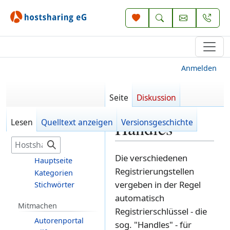
Anmelden
Seite
Diskussion
Lesen
Quelltext anzeigen
Versionsgeschichte
Handles
S
u
Zur
Zur
Die verschiedenen
Hauptseite
c
Navigation
Suche
Registrierungstellen
Kategorien
h
springen
springen
vergeben in der Regel
Stichwörter
e
automatisch
Mitmachen
Registrierschlüssel - die
Autorenportal
sog. "Handles" - für