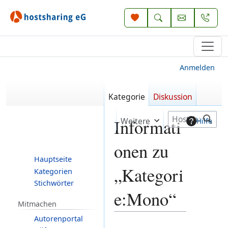
Anmelden
Kategorie
Diskussion
S
Weitere
Informati
Hilfe
u
c
onen zu
h
Hauptseite
e
„Kategori
Kategorien
Stichwörter
e:Mono“
Mitmachen
Autorenportal