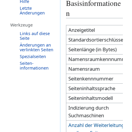
Zur
Zur
Basisinformatione
Hilfe
Letzte
Navigation
Suche
n
Änderungen
springen
springen
Werkzeuge
Anzeigetitel
Links auf diese
Seite
Standardsortierschlüssel
Änderungen an
Seitenlänge (in Bytes)
verlinkten Seiten
Spezialseiten
Namensraumkennnummer
Seiten­­
informationen
Namensraum
Seitenkennnummer
Seiteninhaltssprache
Seiteninhaltsmodell
Indizierung durch
Suchmaschinen
Anzahl der Weiterleitungen