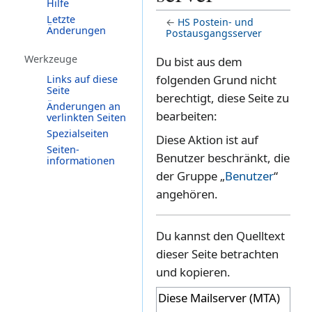
Hilfe
Letzte
←
HS Postein- und
Änderungen
Postausgangsserver
Werkzeuge
Zur
Zur
Du bist aus dem
Navigation
Suche
folgenden Grund nicht
Links auf diese
Seite
springen
springen
berechtigt, diese Seite zu
Änderungen an
bearbeiten:
verlinkten Seiten
Spezialseiten
Diese Aktion ist auf
Seiten­­
Benutzer beschränkt, die
informationen
der Gruppe „
Benutzer
“
angehören.
Du kannst den Quelltext
dieser Seite betrachten
und kopieren.