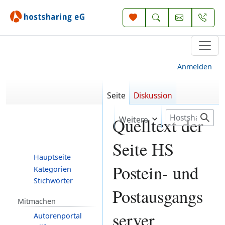
Anmelden
Seite
Diskussion
S
Weitere
Quelltext der
u
c
Seite HS
h
Hauptseite
e
Postein- und
Kategorien
Stichwörter
Postausgangs
Mitmachen
server
Autorenportal