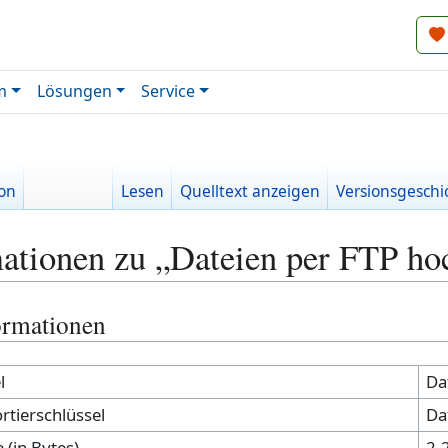
m
Lösungen
Service
ion
Lesen
Quelltext anzeigen
Versionsgeschi
ationen zu „Dateien per FTP ho
ormationen
l
Da
rtierschlüssel
Da
 (in Bytes)
2.