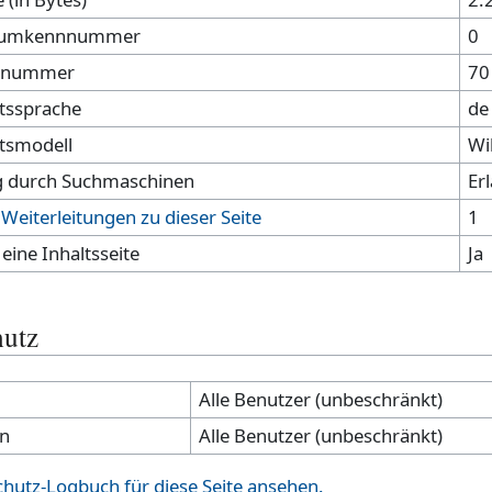
umkennnummer
0
nnnummer
70
ltssprache
de
ltsmodell
Wi
g durch Suchmaschinen
Er
Weiterleitungen zu dieser Seite
1
 eine Inhaltsseite
Ja
hutz
Alle Benutzer (unbeschränkt)
en
Alle Benutzer (unbeschränkt)
chutz-Logbuch für diese Seite ansehen.