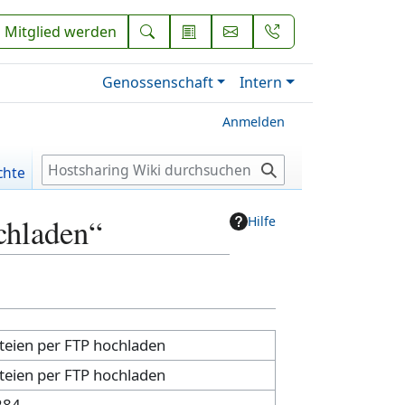
Mitglied werden
Genossenschaft
Intern
Anmelden
S
chte
u
c
chladen“
Hilfe
h
e
teien per FTP hochladen
teien per FTP hochladen
284