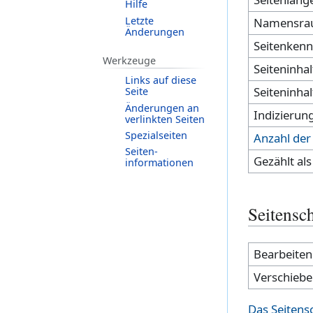
Hilfe
Letzte
Namensra
Änderungen
Seitenke
Werkzeuge
Seiteninha
Links auf diese
Seiteninha
Seite
Änderungen an
Indizierun
verlinkten Seiten
Spezialseiten
Anzahl der 
Seiten­­
Gezählt als
informationen
Seitensc
Bearbeiten
Verschieb
Das Seitens