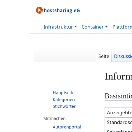
Infrastruktur
Container
Plattfor
Seite
Diskuss
Inform
Hauptseite
Zur
Zur
Basisinf
Kategorien
Navigation
Suche
Stichwörter
springen
springen
Anzeigetite
Mitmachen
Standardso
Autorenportal
Seitenlänge