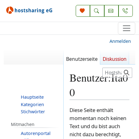
Anmelden
Benutzerseite
Diskussion
S
Benutzer
:
Ita0
u
c
0
h
Hauptseite
e
Kategorien
Zur
Zur
Diese Seite enthält
Stichwörter
Navigation
Suche
momentan noch keinen
Mitmachen
springen
springen
Text und du bist auch
Autorenportal
nicht dazu berechtigt,