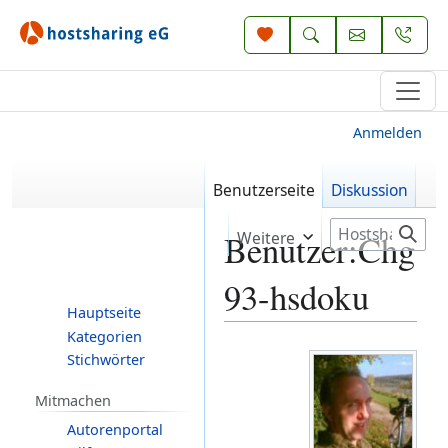
Anmelden
Benutzerseite
Diskussion
S
Weitere
Benutzer
:
Chg
u
c
93-hsdoku
h
Hauptseite
e
Kategorien
Zur
Zur
Stichwörter
Navigation
Suche
Mitmachen
springen
springen
Autorenportal